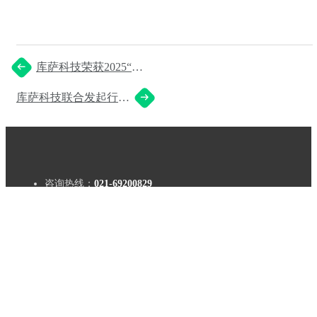
库萨科技荣获2025“创·
在上海”国际创新创业
库萨科技联合发起行业
大赛总决赛三等奖
首个无人驾驶与环卫机
器人专委会，担任副主
任委员单位！
咨询热线：
021-69200829
核心产品
解决方案
落地案例